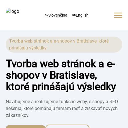
Slovenčina
English
SK
GB
Domov
O nás
Služby
Tvorba web stránok a e-shopov v Bratislave, ktoré
prinášajú výsledky
Web stránky
Galéria
E-shopy
Tvorba web stránok a e-
Referencie
Grafika
shopov v Bratislave,
Kontakt
SEO
+421 940 792 232
ktoré prinášajú výsledky
Navrhujeme a realizujeme funkčné weby, e-shopy a SEO
riešenia, ktoré pomáhajú firmám rásť a získavať nových
zákazníkov.