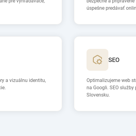
vané pre vyhľadávače,
bezpečné a pripravené
úspešne predávať onlin
SEO
 a vizuálnu identitu,
Optimalizujeme web str
ie.
na Googli. SEO služby 
Slovensku.