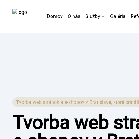
Domov
O nás
Služby
Galéria
Ref
Web stránky
E-shopy
Grafika
SEO
Tvorba web stránok a e-shopov v Bratislave, ktoré priná
Tvorba web str