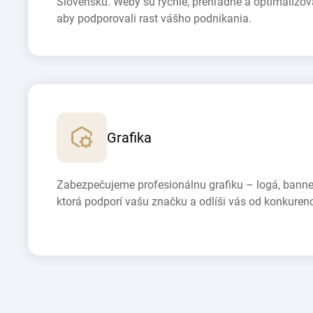
Slovensku. Weby sú rýchle, prehľadné a optimalizo
aby podporovali rast vášho podnikania.
Grafika
Zabezpečujeme profesionálnu grafiku – logá, bannery
ktorá podporí vašu značku a odlíši vás od konkurenc