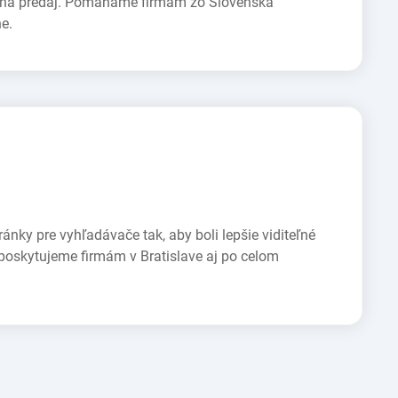
 na predaj. Pomáhame firmám zo Slovenska
e.
ánky pre vyhľadávače tak, aby boli lepšie viditeľné
poskytujeme firmám v Bratislave aj po celom