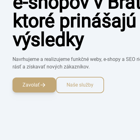
e-shopov v Brat
ktoré prinášajú
výsledky
Navrhujeme a realizujeme funkčné weby, e-shopy a SEO r
rásť a získavať nových zákazníkov.
Zavolať
Naše služby