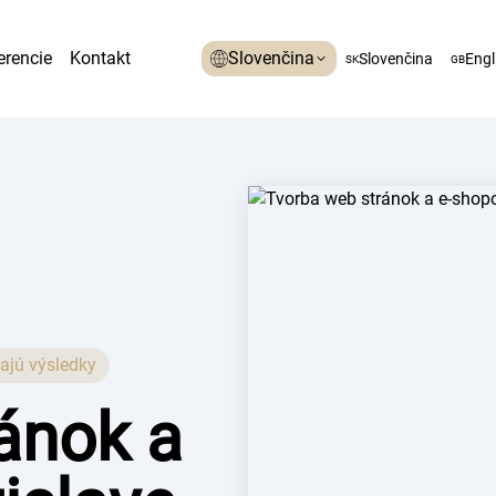
erencie
Kontakt
Slovenčina
Slovenčina
Engl
SK
GB
šajú výsledky
ánok a