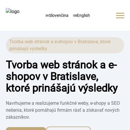
Slovenčina
English
SK
GB
Domov
O nás
Služby
Tvorba web stránok a e-shopov v Bratislave, ktoré
prinášajú výsledky
Web stránky
Galéria
E-shopy
Tvorba web stránok a e-
Referencie
Grafika
shopov v Bratislave,
Kontakt
SEO
+421 940 792 232
ktoré prinášajú výsledky
Navrhujeme a realizujeme funkčné weby, e-shopy a SEO
riešenia, ktoré pomáhajú firmám rásť a získavať nových
zákazníkov.