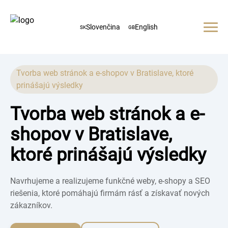
Slovenčina
English
SK
GB
Domov
O nás
Služby
Tvorba web stránok a e-shopov v Bratislave, ktoré
prinášajú výsledky
Web stránky
Galéria
E-shopy
Tvorba web stránok a e-
Referencie
Grafika
shopov v Bratislave,
Kontakt
SEO
+421 940 792 232
ktoré prinášajú výsledky
Navrhujeme a realizujeme funkčné weby, e-shopy a SEO
riešenia, ktoré pomáhajú firmám rásť a získavať nových
zákazníkov.